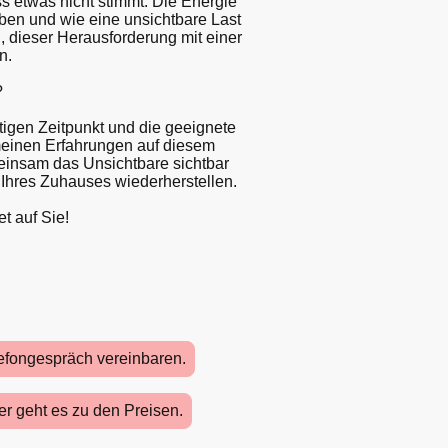
s etwas nicht stimmt. Die Energie
en und wie eine unsichtbare Last
g, dieser Herausforderung mit einer
en.
?
tigen Zeitpunkt und die geeignete
 meinen Erfahrungen auf diesem
meinsam das Unsichtbare sichtbar
Ihres Zuhauses wiederherstellen.
t auf Sie!
lefongespräch vereinbaren.
r geht es zu den Preisen.