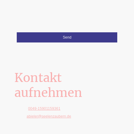
Ich bin damit einverstanden, dass diese Daten zum
Zwecke der Kontaktaufnahme gespeichert und
verarbeitet werden. Mir ist bekannt, dass ich meine
Einwilligung jederzeit widerrufen kann.
*
Bitte füllen Sie alle erforderlichen Felder aus.
Send
Kontakt
aufnehmen
Telefon:
0049-15901159361
E-Mail:
abieler@seelenzaubern.de
Adresse: Saalburgstraße 13, München, 81375, Bayern,
Deutschland