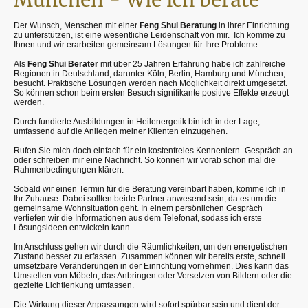
München - Wie ich berate
Der Wunsch, Menschen mit einer
Feng Shui Beratung
in ihrer Einrichtung
zu unterstützen, ist eine wesentliche Leidenschaft von mir. Ich komme zu
Ihnen und wir erarbeiten gemeinsam Lösungen für Ihre Probleme.
Als
Feng Shui Berater
mit über 25 Jahren Erfahrung habe ich zahlreiche
Regionen in Deutschland, darunter Köln, Berlin, Hamburg und München,
besucht. Praktische Lösungen werden nach Möglichkeit direkt umgesetzt.
So können schon beim ersten Besuch signifikante positive Effekte erzeugt
werden.
Durch fundierte Ausbildungen in Heilenergetik bin ich in der Lage,
umfassend auf die Anliegen meiner Klienten einzugehen.
Rufen Sie mich doch einfach für ein kostenfreies Kennenlern- Gespräch an
oder schreiben mir eine Nachricht. So können wir vorab schon mal die
Rahmenbedingungen klären.
Sobald wir einen Termin für die Beratung vereinbart haben, komme ich in
Ihr Zuhause. Dabei sollten beide Partner anwesend sein, da es um die
gemeinsame Wohnsituation geht. In einem persönlichen Gespräch
vertiefen wir die Informationen aus dem Telefonat, sodass ich erste
Lösungsideen entwickeln kann.
Im Anschluss gehen wir durch die Räumlichkeiten, um den energetischen
Zustand besser zu erfassen. Zusammen können wir bereits erste, schnell
umsetzbare Veränderungen in der Einrichtung vornehmen. Dies kann das
Umstellen von Möbeln, das Anbringen oder Versetzen von Bildern oder die
gezielte Lichtlenkung umfassen.
Die Wirkung dieser Anpassungen wird sofort spürbar sein und dient der