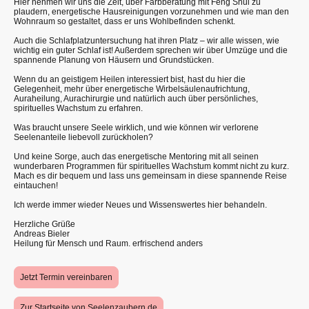
Hier nehmen wir uns die Zeit, über Farbberatung mit Feng Shui zu
plaudern, energetische Hausreinigungen vorzunehmen und wie man den
Wohnraum so gestaltet, dass er uns Wohlbefinden schenkt.
Auch die Schlafplatzuntersuchung hat ihren Platz – wir alle wissen, wie
wichtig ein guter Schlaf ist! Außerdem sprechen wir über Umzüge und die
spannende Planung von Häusern und Grundstücken.
Wenn du an geistigem Heilen interessiert bist, hast du hier die
Gelegenheit, mehr über energetische Wirbelsäulenaufrichtung,
Auraheilung, Aurachirurgie und natürlich auch über persönliches,
spirituelles Wachstum zu erfahren.
Was braucht unsere Seele wirklich, und wie können wir verlorene
Seelenanteile liebevoll zurückholen?
Und keine Sorge, auch das energetische Mentoring mit all seinen
wunderbaren Programmen für spirituelles Wachstum kommt nicht zu kurz.
Mach es dir bequem und lass uns gemeinsam in diese spannende Reise
eintauchen!
Ich werde immer wieder Neues und Wissenswertes hier behandeln.
Herzliche Grüße
Andreas Bieler
Heilung für Mensch und Raum. erfrischend anders
Jetzt Termin vereinbaren
Zur Startseite von Seelenzaubern.de